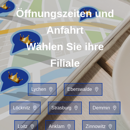
Öffnungszeiten und
Anfahrt
Wählen Sie ihre
Filiale
Lychen
Eberswalde
Löcknitz
Strasburg
Demmin
Loitz
Anklam
Zinnowitz